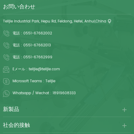
お問い合わせ
Telijie Industrial Park, Hepu Rd, Feidong, Hefei, Anhui,China
電話 :
0551-67662002
電話 :
0551-67662013
電話 :
0551-67662999
Eメール :
telijie@telijie.com
Microsoft Teams :
Telijie
Whatsapp / Wechat :
18919608333
新製品
社会的接触